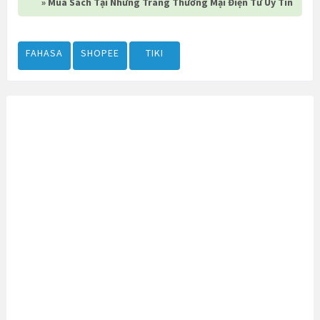
» Mua Sách Tại Những Trang Thương Mại Điện Tử Uy Tín
FAHASA
SHOPEE
TIKI