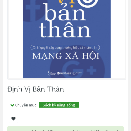
Định Vị Bản Thân
Chuyên mục:
Sách kỹ năng sống