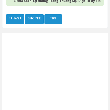
» Mua Sách Tại Những Trang Thương Mại Điện Tử Uy Tín
FAHASA
SHOPEE
TIKI