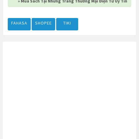
» Mua Sách Tại Những Trang Thương Mại Điện Tử Uy Tín
FAHASA
SHOPEE
TIKI