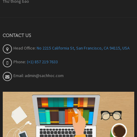
Thư thông báo
CONTACT US
Head Office:
No 2215 California St, San Francisco, CA 94115, USA
Phone:
(+1) 857 219 7633
Email:
admin@sachhoc.com