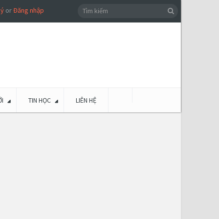
ký
or
Đăng nhập
I
TIN HỌC
LIÊN HỆ