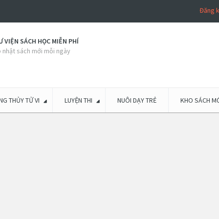
Đăng 
 VIỆN SÁCH HỌC MIỄN PHÍ
 nhật sách mới mỗi ngày
G THỦY TỬ VI
LUYỆN THI
NUÔI DẠY TRẺ
KHO SÁCH MỚ