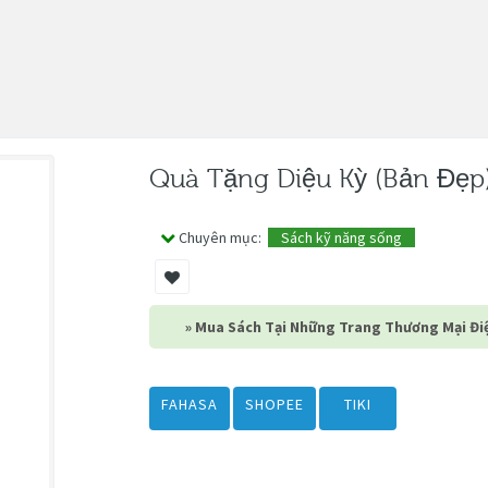
Quà Tặng Diệu Kỳ (Bản Đẹp
Chuyên mục:
Sách kỹ năng sống
» Mua Sách Tại Những Trang Thương Mại Điệ
FAHASA
SHOPEE
TIKI