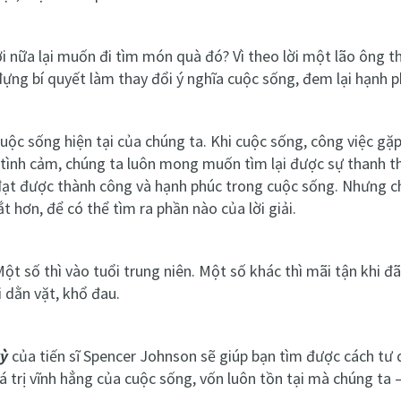
ời nữa lại muốn đi tìm món quà đó? Vì theo lời một lão ông t
ựng bí quyết làm thay đổi ý nghĩa cuộc sống, đem lại hạnh 
cuộc sống hiện tại của chúng ta. Khi cuộc sống, công việc gặp
 tình cảm, chúng ta luôn mong muốn tìm lại được sự thanh th
t được thành công và hạnh phúc trong cuộc sống. Nhưng chú
t hơn, để có thể tìm ra phần nào của lời giải.
ột số thì vào tuổi trung niên. Một số khác thì mãi tận khi đã
 dằn vặt, khổ đau.
kỳ
của tiến sĩ Spencer Johnson sẽ giúp bạn tìm được cách tư
iá trị vĩnh hẳng của cuộc sống, vốn luôn tồn tại mà chúng ta