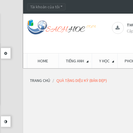
Tài khoản của tôi
THƯ
Cập
HOME
TIẾNG ANH
Y HỌC
PHON
TRANG CHỦ
QUÀ TẶNG DIỆU KỲ (BẢN ĐẸP)