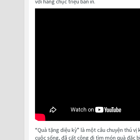
với hàng chục triệu bản in.
“Quà tặng diệu kỳ” là một câu chuyện thú vị k
cuộc sống, đã cất công đi tìm món quà đặc b