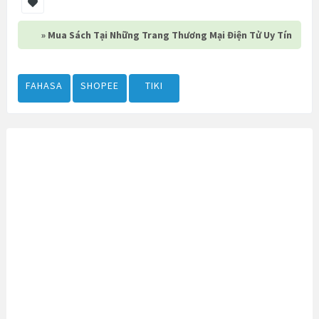
» Mua Sách Tại Những Trang Thương Mại Điện Tử Uy Tín
FAHASA
SHOPEE
TIKI