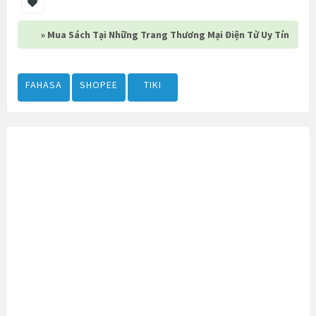
» Mua Sách Tại Những Trang Thương Mại Điện Tử Uy Tín
FAHASA
SHOPEE
TIKI