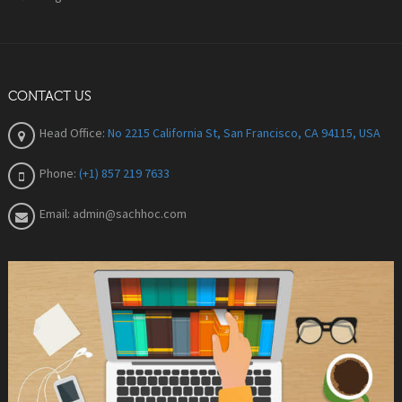
CONTACT US
Head Office:
No 2215 California St, San Francisco, CA 94115, USA
Phone:
(+1) 857 219 7633
Email:
admin@sachhoc.com