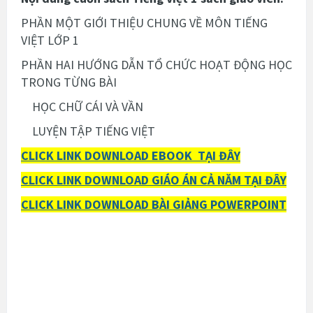
PHẦN MỘT GIỚI THIỆU CHUNG VỀ MÔN TIẾNG
VIỆT LỚP 1
PHẦN HAI HƯỚNG DẪN TỔ CHỨC HOẠT ĐỘNG HỌC
TRONG TỪNG BÀI
HỌC CHỮ CÁI VÀ VẦN
LUYỆN TẬP TIẾNG VIỆT
CLICK LINK DOWNLOAD EBOOK TẠI ĐÂY
CLICK LINK DOWNLOAD GIÁO ÁN CẢ NĂM TẠI ĐÂY
CLICK LINK DOWNLOAD BÀI GIẢNG POWERPOINT