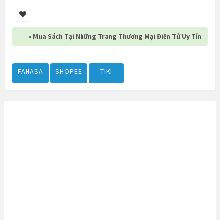
» Mua Sách Tại Những Trang Thương Mại Điện Tử Uy Tín
FAHASA
SHOPEE
TIKI