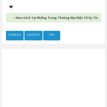
» Mua Sách Tại Những Trang Thương Mại Điện Tử Uy Tín
FAHASA
SHOPEE
TIKI