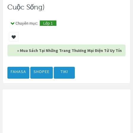
Cuộc Sống)
Chuyên mục:
Lớp 1
» Mua Sách Tại Những Trang Thương Mại Điện Tử Uy Tín
FAHASA
SHOPEE
TIKI