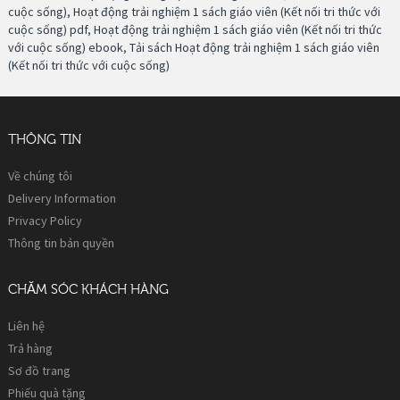
cuộc sống)
,
Hoạt động trải nghiệm 1 sách giáo viên (Kết nối tri thức với
cuộc sống) pdf
,
Hoạt động trải nghiệm 1 sách giáo viên (Kết nối tri thức
với cuộc sống) ebook
,
Tải sách Hoạt động trải nghiệm 1 sách giáo viên
(Kết nối tri thức với cuộc sống)
THÔNG TIN
Về chúng tôi
Delivery Information
Privacy Policy
Thông tin bản quyền
CHĂM SÓC KHÁCH HÀNG
Liên hệ
Trả hàng
Sơ đồ trang
Phiếu quà tặng