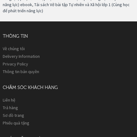
năng lực) ebook
,
Tải sách Vở bài tập Tự nhiên và Xã hội lớp 1 (Cùng học
để phát triển năng lực)
THÔNG TIN
Về chúng tôi
Delivery Information
Privacy Policy
Thông tin bản quyền
CHĂM SÓC KHÁCH HÀNG
Liên hệ
Trả hàng
Sơ đồ trang
Phiếu quà tặng