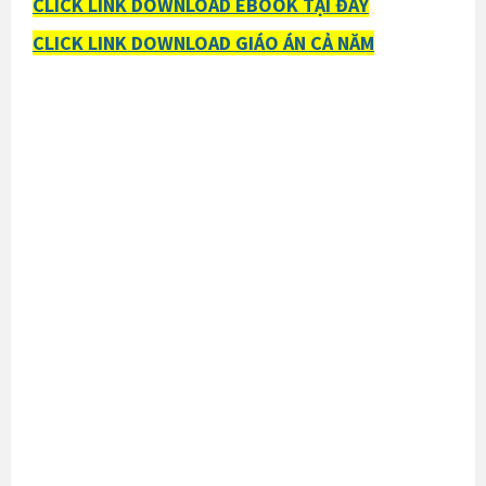
CLICK LINK DOWNLOAD EBOOK TẠI ĐÂY
CLICK LINK DOWNLOAD GIÁO ÁN CẢ NĂM