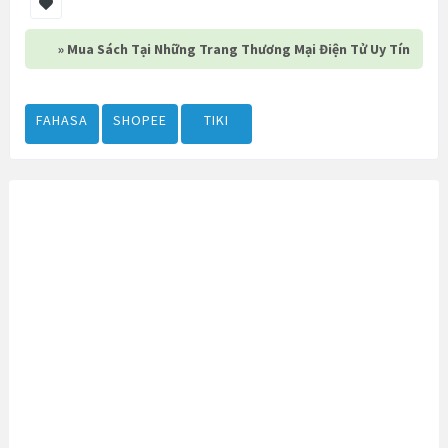
» Mua Sách Tại Những Trang Thương Mại Điện Tử Uy Tín
FAHASA
SHOPEE
TIKI