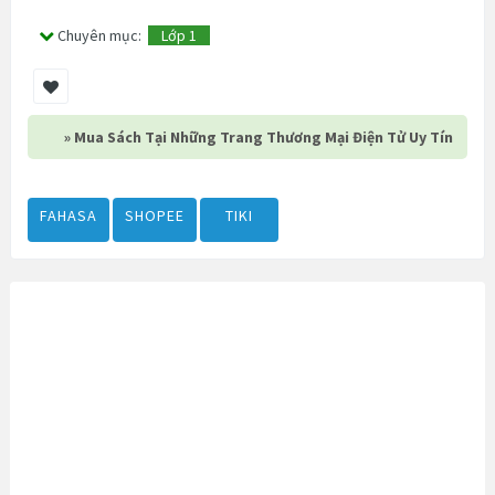
Chuyên mục:
Lớp 1
» Mua Sách Tại Những Trang Thương Mại Điện Tử Uy Tín
FAHASA
SHOPEE
TIKI