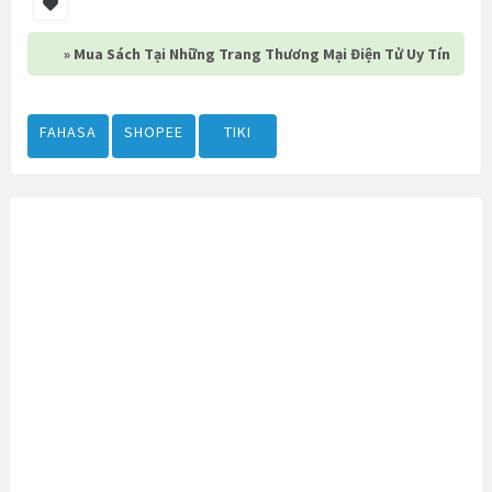
» Mua Sách Tại Những Trang Thương Mại Điện Tử Uy Tín
FAHASA
SHOPEE
TIKI