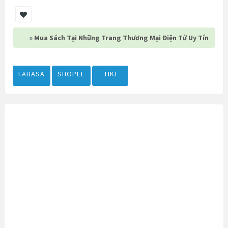
» Mua Sách Tại Những Trang Thương Mại Điện Tử Uy Tín
FAHASA
SHOPEE
TIKI