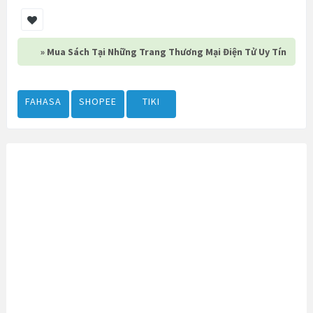
» Mua Sách Tại Những Trang Thương Mại Điện Tử Uy Tín
FAHASA
SHOPEE
TIKI