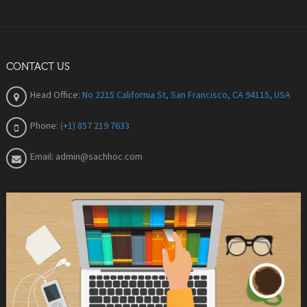
CONTACT US
Head Office:
No 2215 California St, San Francisco, CA 94115, USA
Phone:
(+1) 857 219 7633
Email:
admin@sachhoc.com