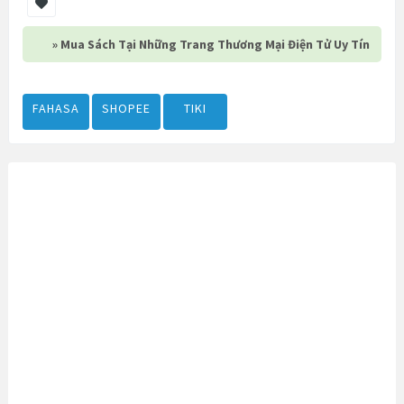
» Mua Sách Tại Những Trang Thương Mại Điện Tử Uy Tín
FAHASA
SHOPEE
TIKI