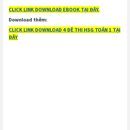
CLICK LINK DOWNLOAD EBOOK TẠI ĐÂY.
Download thêm:
CLICK LINK DOWNLOAD 4 ĐỀ THI HSG TOÁN 1 TẠI
ĐÂY