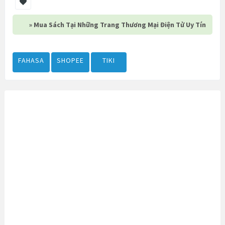
» Mua Sách Tại Những Trang Thương Mại Điện Tử Uy Tín
FAHASA
SHOPEE
TIKI