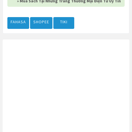
» Mua Sách Tại Những Trang Thương Mại Điện Tử Uy Tín
FAHASA
SHOPEE
TIKI