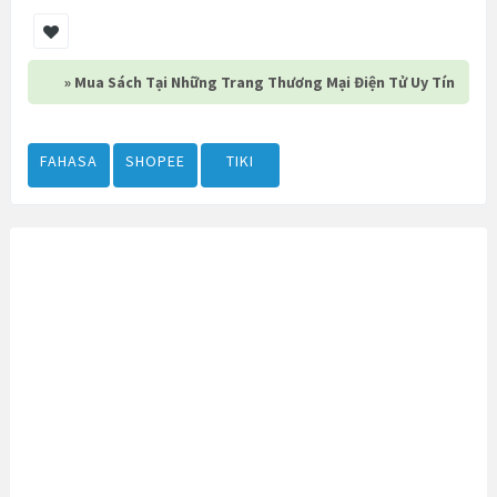
» Mua Sách Tại Những Trang Thương Mại Điện Tử Uy Tín
FAHASA
SHOPEE
TIKI