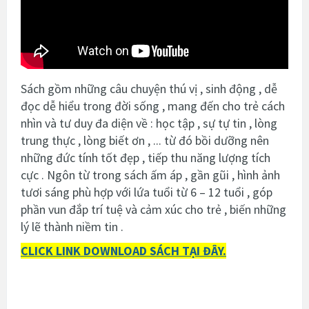
Sách gồm những câu chuyện thú vị , sinh động , dễ
đọc dễ hiểu trong đời sống , mang đến cho trẻ cách
nhìn và tư duy đa diện về : học tập , sự tự tin , lòng
trung thực , lòng biết ơn , ... từ đó bồi dưỡng nên
những đức tính tốt đẹp , tiếp thu năng lượng tích
cực . Ngôn từ trong sách ấm áp , gần gũi , hình ảnh
tươi sáng phù hợp với lứa tuổi từ 6 – 12 tuổi , góp
phần vun đắp trí tuệ và cảm xúc cho trẻ , biến những
lý lẽ thành niềm tin .
CLICK LINK DOWNLOAD SÁCH TẠI ĐÂY.