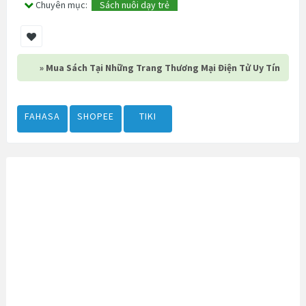
Chuyên mục:
Sách nuôi dạy trẻ
» Mua Sách Tại Những Trang Thương Mại Điện Tử Uy Tín
FAHASA
SHOPEE
TIKI