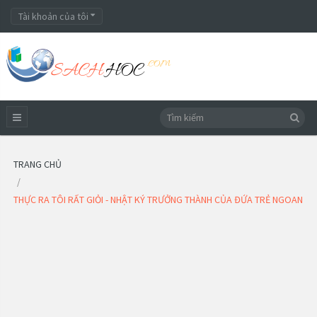
Tài khoản của tôi
TRANG CHỦ
THỰC RA TÔI RẤT GIỎI - NHẬT KÝ TRƯỞNG THÀNH CỦA ĐỨA TRẺ NGOAN