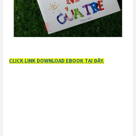
CLICK LINK DOWNLOAD EBOOK TẠI ĐÂY.