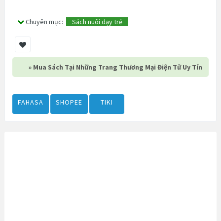
Chuyên mục:
Sách nuôi dạy trẻ
» Mua Sách Tại Những Trang Thương Mại Điện Tử Uy Tín
FAHASA
SHOPEE
TIKI