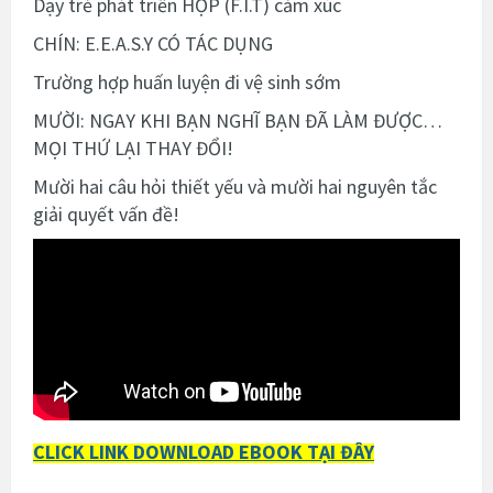
Dạy trẻ phát triển HỢP (F.I.T) cảm xúc
CHÍN: E.E.A.S.Y CÓ TÁC DỤNG
Trường hợp huấn luyện đi vệ sinh sớm
MƯỜI: NGAY KHI BẠN NGHĨ BẠN ĐÃ LÀM ĐƯỢC…
MỌI THỨ LẠI THAY ĐỔI!
Mười hai câu hỏi thiết yếu và mười hai nguyên tắc
giải quyết vấn đề!
CLICK LINK DOWNLOAD EBOOK
TẠI ĐÂY