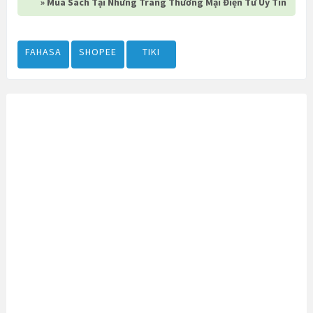
» Mua Sách Tại Những Trang Thương Mại Điện Tử Uy Tín
FAHASA
SHOPEE
TIKI