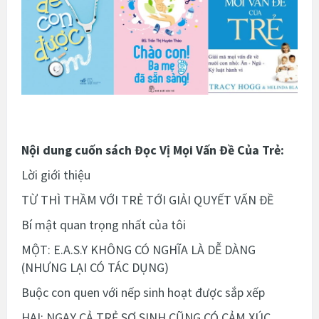
Nội dung cuốn sách Đọc Vị Mọi Vấn Đề Của Trẻ:
Lời giới thiệu
TỪ THÌ THẦM VỚI TRẺ TỚI GIẢI QUYẾT VẤN ĐỀ
Bí mật quan trọng nhất của tôi
MỘT: E.A.S.Y KHÔNG CÓ NGHĨA LÀ DỄ DÀNG
(NHƯNG LẠI CÓ TÁC DỤNG)
Buộc con quen với nếp sinh hoạt được sắp xếp
HAI: NGAY CẢ TRẺ SƠ SINH CŨNG CÓ CẢM XÚC