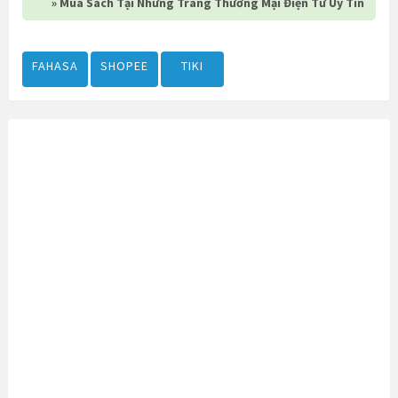
» Mua Sách Tại Những Trang Thương Mại Điện Tử Uy Tín
FAHASA
SHOPEE
TIKI