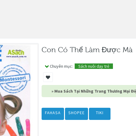
Con Có Thể Làm Được Mà
Chuyên mục:
Sách nuôi dạy trẻ
» Mua Sách Tại Những Trang Thương Mại Điệ
FAHASA
SHOPEE
TIKI