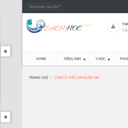
Tài khoản của tôi
THƯ
Cập
HOME
TIẾNG ANH
Y HỌC
PHON
TRANG CHỦ
CON CÓ THỂ LÀM ĐƯỢC MÀ