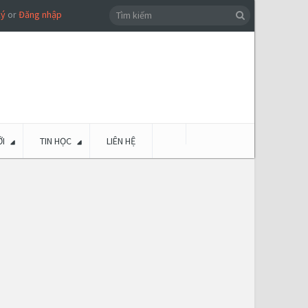
ký
or
Đăng nhập
I
TIN HỌC
LIÊN HỆ