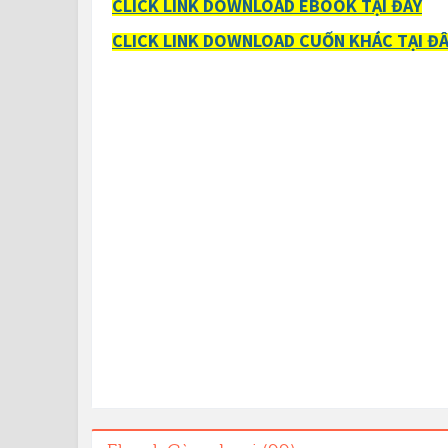
CLICK LINK DOWNLOAD EBOOK TẠI ĐÂY
CLICK LINK DOWNLOAD CUỐN KHÁC TẠI Đ