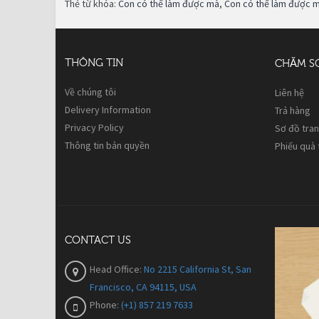
Thẻ từ khóa:
Con có thể làm được mà
,
Con có thể làm được 
THÔNG TIN
CHĂM S
Về chúng tôi
Liên hệ
Delivery Information
Trả hàng
Privacy Policy
Sơ đồ tra
Thông tin bản quyền
Phiếu quà
CONTACT US
Head Office:
No 2215 California St, San
Francisco, CA 94115, USA
Phone:
(+1) 857 219 7633