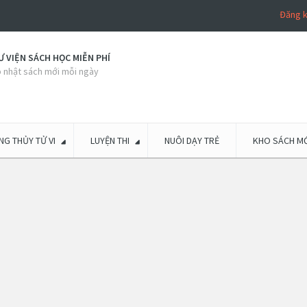
Đăng 
 VIỆN SÁCH HỌC MIỄN PHÍ
 nhật sách mới mỗi ngày
G THỦY TỬ VI
LUYỆN THI
NUÔI DẠY TRẺ
KHO SÁCH MỚ