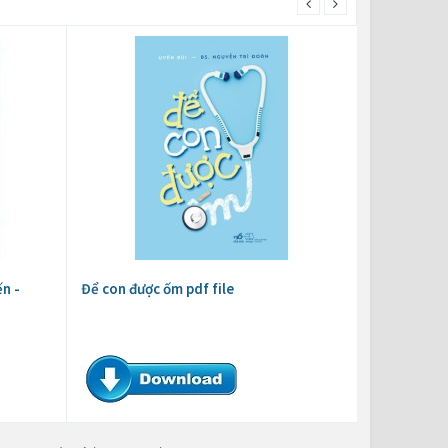
n -
Để con được ốm pdf file