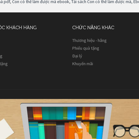
mà pdf
,
Con có thể làm được mà ebook
,
Tải sách Con có thể làm được mà
,
Eb
ÓC KHÁCH HÀNG
CHỨC NĂNG KHÁC
Thương hiệu - hãng
Phiếu quà tặng
ng
Đại lý
 tặng
Khuyến mãi