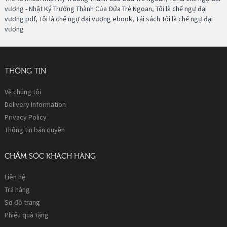
vương - Nhật Ký Trưởng Thành Của Đứa Trẻ Ngoan
,
Tôi là chế ngự đại
vương pdf
,
Tôi là chế ngự đại vương ebook
,
Tải sách Tôi là chế ngự đại
vương
THÔNG TIN
Về chúng tôi
Delivery Information
Privacy Policy
Thông tin bản quyền
CHĂM SÓC KHÁCH HÀNG
Liên hệ
Trả hàng
Sơ đồ trang
Phiếu quà tặng