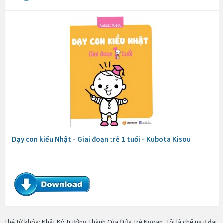
Dạy con kiểu Nhật - Giai đoạn trẻ 1 tuổi - Kubota Kisou
Thẻ từ khóa:
Nhật Ký Trưởng Thành Của Đứa Trẻ Ngoan
,
Tôi là chế ngự đại