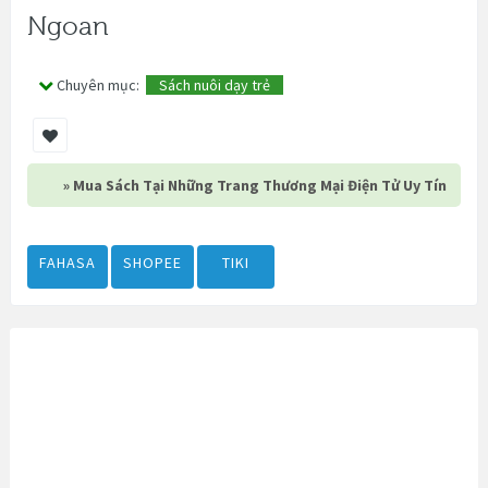
Ngoan
Chuyên mục:
Sách nuôi dạy trẻ
» Mua Sách Tại Những Trang Thương Mại Điện Tử Uy Tín
FAHASA
SHOPEE
TIKI