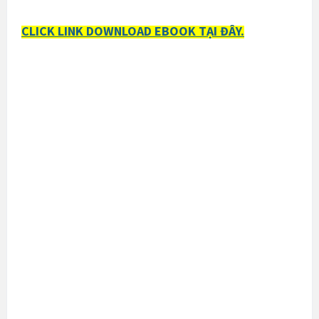
CLICK LINK DOWNLOAD EBOOK TẠI ĐÂY.