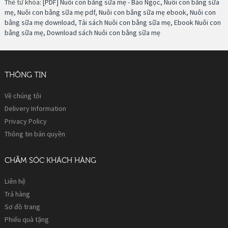
Thẻ từ khóa:
[PDF] Nuôi con bằng sữa mẹ - Bảo Ngọc
,
Nuôi con bằng sữa
mẹ
,
Nuôi con bằng sữa mẹ pdf
,
Nuôi con bằng sữa mẹ ebook
,
Nuôi con
bằng sữa mẹ download
,
Tải sách Nuôi con bằng sữa mẹ
,
Ebook Nuôi con
bằng sữa mẹ
,
Download sách Nuôi con bằng sữa mẹ
THÔNG TIN
Về chúng tôi
Delivery Information
Privacy Policy
Thông tin bản quyền
CHĂM SÓC KHÁCH HÀNG
Liên hệ
Trả hàng
Sơ đồ trang
Phiếu quà tặng