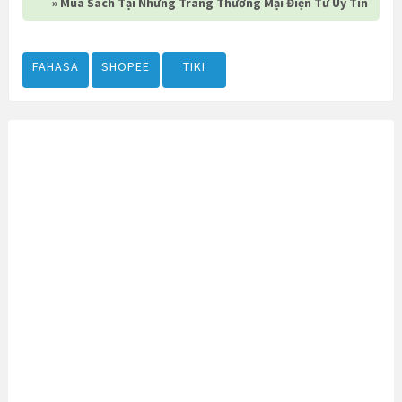
» Mua Sách Tại Những Trang Thương Mại Điện Tử Uy Tín
FAHASA
SHOPEE
TIKI