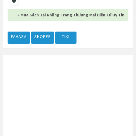
» Mua Sách Tại Những Trang Thương Mại Điện Tử Uy Tín
FAHASA
SHOPEE
TIKI