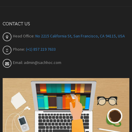
CONTACT US
Head Office:
No 2215 California St, San Francisco, CA 94115, USA
Phone:
(+1) 857 219 7633
Email:
admin@sachhoc.com