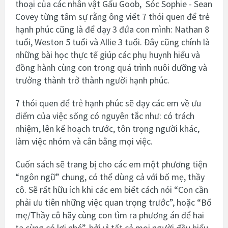
thoại của các nhân vật Gấu Goob, Sóc Sophie - Sean
Covey từng tâm sự rằng ông viết 7 thói quen để trẻ
hạnh phúc cũng là để dạy 3 đứa con mình: Nathan 8
tuổi, Weston 5 tuổi và Allie 3 tuổi. Đây cũng chính là
những bài học thực tế giúp các phụ huynh hiểu và
đồng hành cùng con trong quá trình nuôi dưỡng và
trưởng thành trở thành người hạnh phúc.
7 thói quen để trẻ hạnh phúc sẽ dạy các em về ưu
điểm của việc sống có nguyên tắc như: có trách
nhiệm, lên kế hoạch trước, tôn trọng người khác,
làm việc nhóm và cân bằng mọi việc.
Cuốn sách sẽ trang bị cho các em một phương tiện
“ngôn ngữ” chung, có thể dùng cả với bố mẹ, thầy
cô. Sẽ rất hữu ích khi các em biết cách nói “Con cần
phải ưu tiên những việc quan trọng trước”, hoặc “Bố
mẹ/Thầy cô hãy cùng con tìm ra phương án để hai
ta cùng có lợi nhé”, bởi vì tất cả mọi người đều hiểu