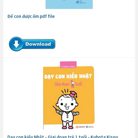
Để con được ốm pdf file
Dạy con kiểu Nhật - Giai đoạn trẻ 1 tuổi - Kubota Kisou