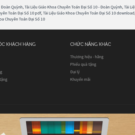
 - Đoàn Quỳnh
,
Tài Liệu Giáo Khoa Chuyên Toán Đại Số 10 - Đoàn Quỳnh
,
Tài L
uyên Toán Đại Số 10 pdf
,
Tài Liệu Giáo Khoa Chuyên Toán Đại Số 10 download
hoa Chuyên Toán Đại Số 10
ÓC KHÁCH HÀNG
CHỨC NĂNG KHÁC
Thương hiệu - hãng
Phiếu quà tặng
ng
Đại lý
 tặng
Khuyến mãi