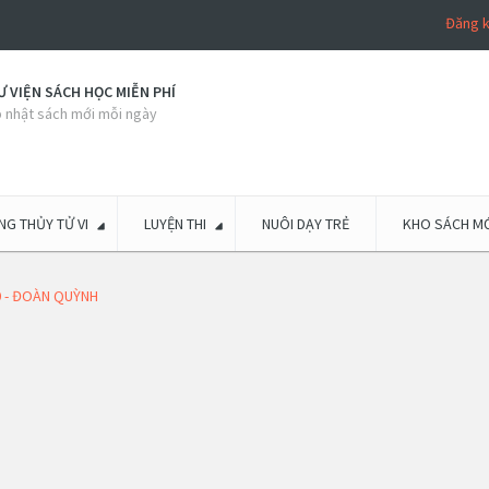
Đăng 
 VIỆN SÁCH HỌC MIỄN PHÍ
 nhật sách mới mỗi ngày
G THỦY TỬ VI
LUYỆN THI
NUÔI DẠY TRẺ
KHO SÁCH MỚ
0 - ĐOÀN QUỲNH