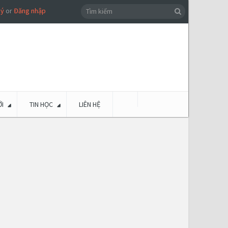
ký
or
Đăng nhập
I
TIN HỌC
LIÊN HỆ