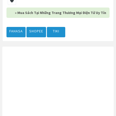
» Mua Sách Tại Những Trang Thương Mại Điện Tử Uy Tín
FAHASA
SHOPEE
TIKI