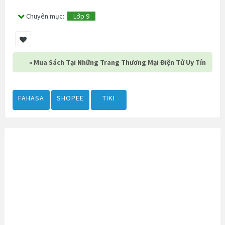
Chuyên mục:
Lớp 9
» Mua Sách Tại Những Trang Thương Mại Điện Tử Uy Tín
FAHASA
SHOPEE
TIKI