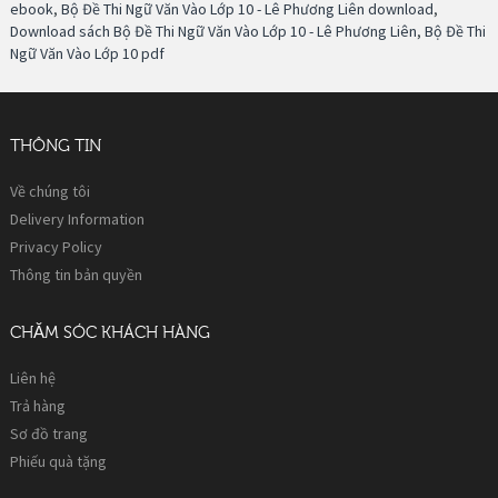
ebook
,
Bộ Đề Thi Ngữ Văn Vào Lớp 10 - Lê Phương Liên download
,
Download sách Bộ Đề Thi Ngữ Văn Vào Lớp 10 - Lê Phương Liên
,
Bộ Đề Thi
Ngữ Văn Vào Lớp 10 pdf
THÔNG TIN
Về chúng tôi
Delivery Information
Privacy Policy
Thông tin bản quyền
CHĂM SÓC KHÁCH HÀNG
Liên hệ
Trả hàng
Sơ đồ trang
Phiếu quà tặng