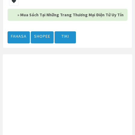
» Mua Sách Tại Những Trang Thương Mại Điện Tử Uy Tín
FAHASA
SHOPEE
TIKI