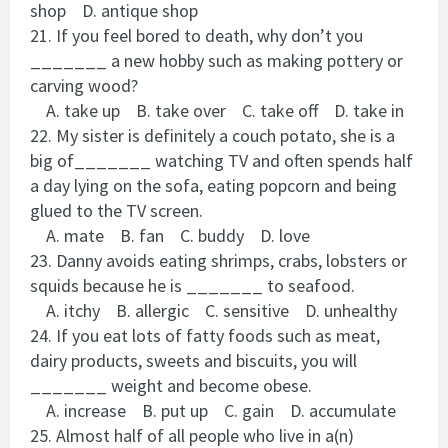
shop D. antique shop
21. If you feel bored to death, why don’t you
_______ a new hobby such as making pottery or
carving wood?
A. take up B. take over C. take off D. take in
22. My sister is definitely a couch potato, she is a
big of_______ watching TV and often spends half
a day lying on the sofa, eating popcorn and being
glued to the TV screen.
A. mate B. fan C. buddy D. love
23. Danny avoids eating shrimps, crabs, lobsters or
squids because he is _______ to seafood.
A. itchy B. allergic C. sensitive D. unhealthy
24. If you eat lots of fatty foods such as meat,
dairy products, sweets and biscuits, you will
_______ weight and become obese.
A. increase B. put up C. gain D. accumulate
25. Almost half of all people who live in a(n)