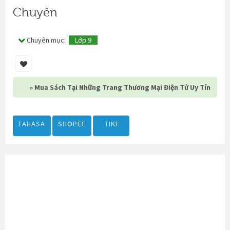
Chuyên
Chuyên mục:
Lớp 9
» Mua Sách Tại Những Trang Thương Mại Điện Tử Uy Tín
FAHASA
SHOPEE
TIKI