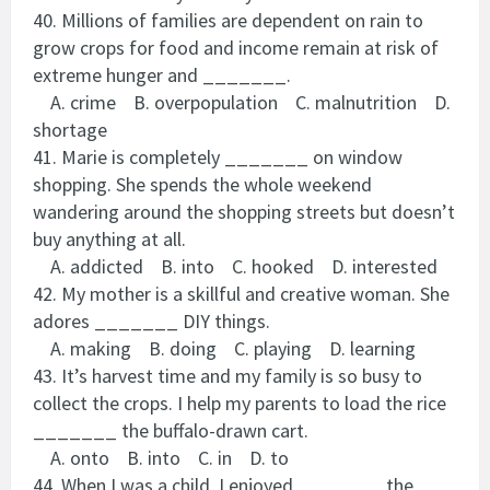
40. Millions of families are dependent on rain to
grow crops for food and income remain at risk of
extreme hunger and _______.
A. crime B. overpopulation C. malnutrition D.
shortage
41. Marie is completely _______ on window
shopping. She spends the whole weekend
wandering around the shopping streets but doesn’t
buy anything at all.
A. addicted B. into C. hooked D. interested
42. My mother is a skillful and creative woman. She
adores _______ DIY things.
A. making B. doing C. playing D. learning
43. It’s harvest time and my family is so busy to
collect the crops. I help my parents to load the rice
_______ the buffalo-drawn cart.
A. onto B. into C. in D. to
44. When I was a child, I enjoyed _______ the