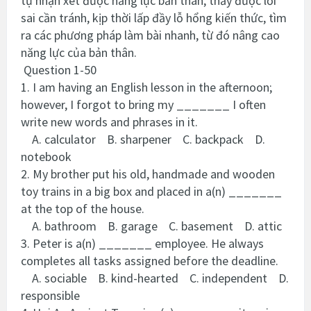
tự nhận xét được năng lực bản thân, thấy được lỗi
sai cần tránh, kịp thời lấp đầy lỗ hổng kiến thức, tìm
ra các phương pháp làm bài nhanh, từ đó nâng cao
năng lực của bản thân.
Question 1-50
1. I am having an English lesson in the afternoon;
however, I forgot to bring my _______ I often
write new words and phrases in it.
A. calculator B. sharpener C. backpack D.
notebook
2. My brother put his old, handmade and wooden
toy trains in a big box and placed in a(n) _______
at the top of the house.
A. bathroom B. garage C. basement D. attic
3. Peter is a(n) _______ employee. He always
completes all tasks assigned before the deadline.
A. sociable B. kind-hearted C. independent D.
responsible