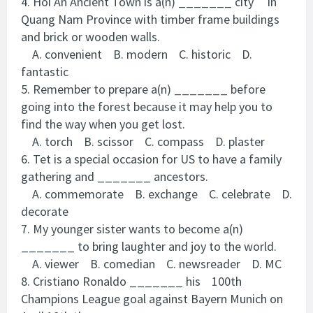
4. Hoi An Ancient Town is a(n) _______ city in
Quang Nam Province with timber frame buildings
and brick or wooden walls.
A. convenient B. modern C. historic D.
fantastic
5. Remember to prepare a(n) _______ before
going into the forest because it may help you to
find the way when you get lost.
A. torch B. scissor C. compass D. plaster
6. Tet is a special occasion for US to have a family
gathering and _______ ancestors.
A. commemorate B. exchange C. celebrate D.
decorate
7. My younger sister wants to become a(n)
_______ to bring laughter and joy to the world.
A. viewer B. comedian C. newsreader D. MC
8. Cristiano Ronaldo _______ his 100th
Champions League goal against Bayern Munich on