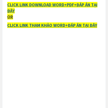
CLICK LINK DOWNLOAD WORD+PDF+ĐÁP ÁN TẠI
ĐÂY
OR
CLICK LINK THAM KHẢO WORD+ĐÁP ÁN TẠI ĐÂY