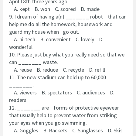
April 18th three years ago.
A. kept B. won C. scored D. made
9. I dream of having a(n) _______ robot that can
help me do all the homework, housework and
guard my house when I go out.
A. hi-tech B. convenient C. lovely D.
wonderful
10. Please just buy what you really need so that we
can _______ waste.
A. reuse B. reduce C. recycle D. refill
11. The new stadium can hold up to 60,000
_______.
A. viewers B. spectators C. audiences D.
readers
12. _______ are forms of protective eyewear
that usually help to prevent water from striking
your eyes when you go swimming.
A. Goggles B. Rackets C. Sunglasses D. Skis