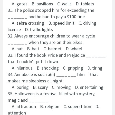
A. gates B. pavilions C. walls D. tablets
31. The police stopped him for exceeding the
_______ and he had to pay a $100 fine.
A. zebra crossing B. speed limit C. driving
license D. traffic lights
32. Always encourage children to wear a cycle
_______ when they are on their bikes.
A. hat B. belt C. helmet D. wheel
33. I found the book Pride and Prejudice _______
that I couldn't put it down.
A. hilarious B. shocking C. gripping D. tiring
34. Annabelle is such a(n) _______ film that
makes me sleepless all night.
A. boring B. scary C. moving D. entertaining
35. Halloween is a festival filled with mystery,
magic and _______.
A. attraction B. religion C. superstition D.
attention