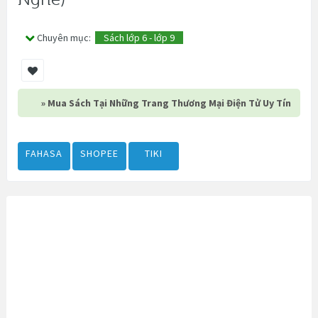
Chuyên mục:
Sách lớp 6 - lớp 9
» Mua Sách Tại Những Trang Thương Mại Điện Tử Uy Tín
FAHASA
SHOPEE
TIKI