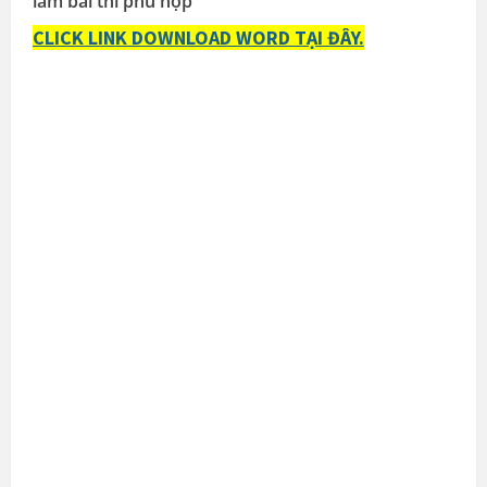
làm bài thi phù hợp
CLICK LINK DOWNLOAD WORD TẠI ĐÂY.