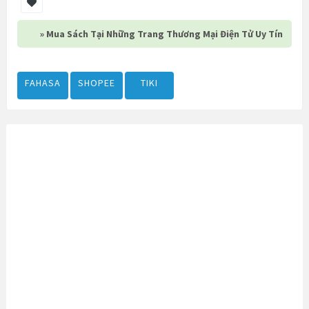
» Mua Sách Tại Những Trang Thương Mại Điện Tử Uy Tín
FAHASA
SHOPEE
TIKI