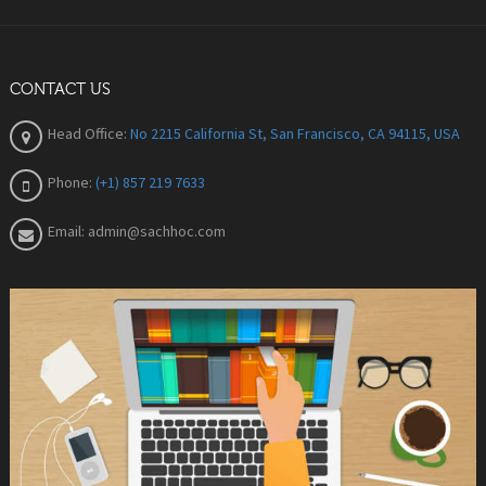
CONTACT US
Head Office:
No 2215 California St, San Francisco, CA 94115, USA
Phone:
(+1) 857 219 7633
Email:
admin@sachhoc.com