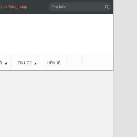
ký
or
Đăng nhập
I
TIN HỌC
LIÊN HỆ