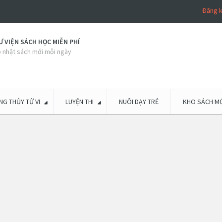
Đăng 
 VIỆN SÁCH HỌC MIỄN PHÍ
 nhật sách mới mỗi ngày
G THỦY TỬ VI
LUYỆN THI
NUÔI DẠY TRẺ
KHO SÁCH MỚ