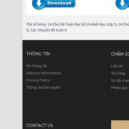
Thẻ từ khóa:
14 Chủ Đề Toán Đại Số Và Hình Học Lớp 9
,
14 Chủ
9
,
Các chuyên đề toán 9
THÔNG TIN
CHĂM S
Về chúng tôi
Liên hệ
Delivery Information
Trả hàng
Privacy Policy
Sơ đồ tra
Thông tin bản quyền
Phiếu quà
CONTACT US