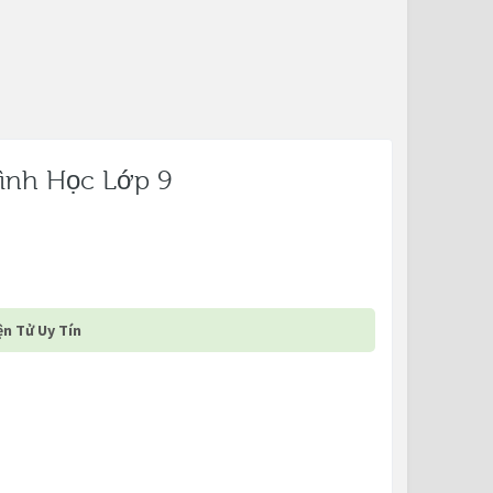
Hình Học Lớp 9
n Tử Uy Tín