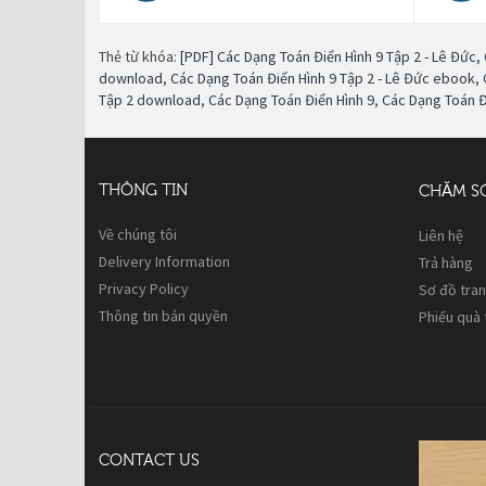
Thẻ từ khóa:
[PDF] Các Dạng Toán Điển Hình 9 Tập 2 - Lê Đức
,
download
,
Các Dạng Toán Điển Hình 9 Tập 2 - Lê Đức ebook
,
Tập 2 download
,
Các Dạng Toán Điển Hình 9
,
Các Dạng Toán Đ
THÔNG TIN
CHĂM S
Về chúng tôi
Liên hệ
Delivery Information
Trả hàng
Privacy Policy
Sơ đồ tra
Thông tin bản quyền
Phiếu quà
CONTACT US