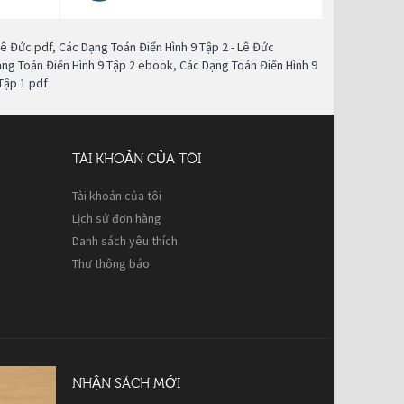
Lê Đức pdf
,
Các Dạng Toán Điển Hình 9 Tập 2 - Lê Đức
ng Toán Điển Hình 9 Tập 2 ebook
,
Các Dạng Toán Điển Hình 9
Tập 1 pdf
TÀI KHOẢN CỦA TÔI
Tài khoản của tôi
Lịch sử đơn hàng
Danh sách yêu thích
Thư thông báo
NHẬN SÁCH MỚI