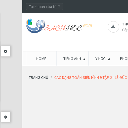
Tài khoản của tôi
THƯ
Cập
HOME
TIẾNG ANH
Y HỌC
PHON
TRANG CHỦ
CÁC DẠNG TOÁN ĐIỂN HÌNH 9 TẬP 2 - LÊ ĐỨC