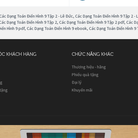
Các Dạng Toán Điển Hình 9 Tập 2 - Lê Đức
,
Các Dạng Toán Điển Hình 9 Tập 2 - 
Các Dạng Toán Điển Hình 9 Tập 2
,
Các Dạng Toán Điển Hình 9 Tập 2 pdf
,
Các Dạ
iển Hình 9 pdf
,
Các Dạng Toán Điển Hình 9 ebook
,
Các Dạng Toán Điển Hình 9 
ÓC KHÁCH HÀNG
CHỨC NĂNG KHÁC
Thương hiệu - hãng
Phiếu quà tặng
ng
Đại lý
 tặng
Khuyến mãi