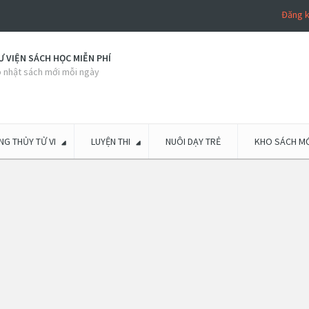
Đăng 
 VIỆN SÁCH HỌC MIỄN PHÍ
 nhật sách mới mỗi ngày
G THỦY TỬ VI
LUYỆN THI
NUÔI DẠY TRẺ
KHO SÁCH MỚ