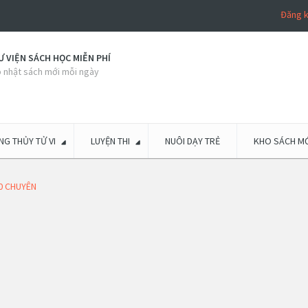
Đăng 
 VIỆN SÁCH HỌC MIỄN PHÍ
 nhật sách mới mỗi ngày
G THỦY TỬ VI
LUYỆN THI
NUÔI DẠY TRẺ
KHO SÁCH MỚ
10 CHUYÊN