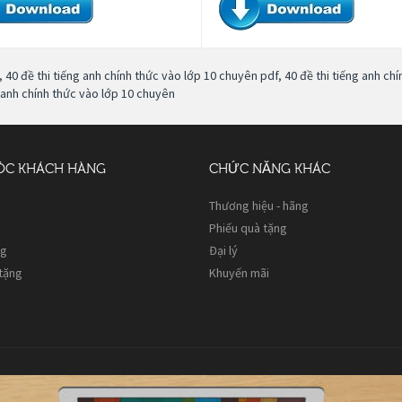
,
40 đề thi tiếng anh chính thức vào lớp 10 chuyên pdf
,
40 đề thi tiếng anh c
 anh chính thức vào lớp 10 chuyên
ÓC KHÁCH HÀNG
CHỨC NĂNG KHÁC
Thương hiệu - hãng
Phiếu quà tặng
ng
Đại lý
 tặng
Khuyến mãi