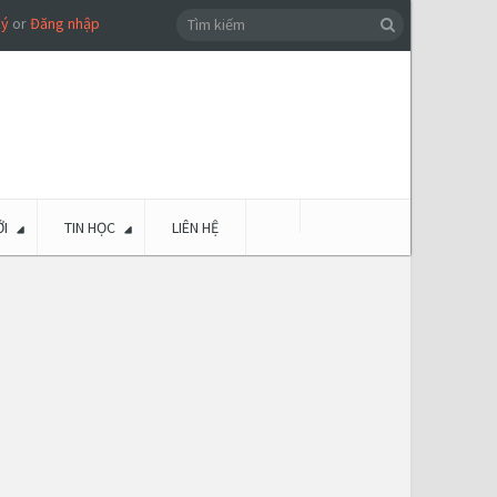
ký
or
Đăng nhập
I
TIN HỌC
LIÊN HỆ