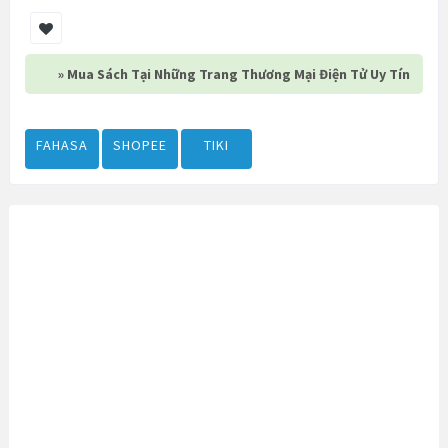
» Mua Sách Tại Những Trang Thương Mại Điện Tử Uy Tín
FAHASA
SHOPEE
TIKI