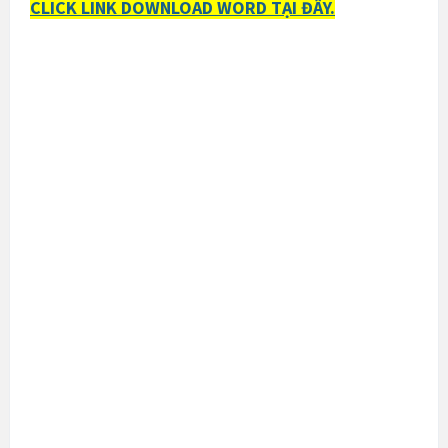
CLICK LINK DOWNLOAD WORD TẠI ĐÂY.