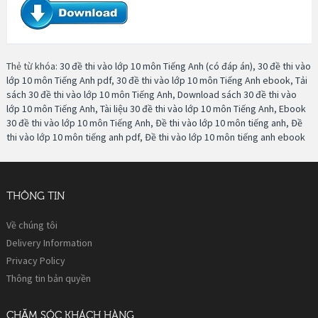
Thẻ từ khóa:
30 đề thi vào lớp 10 môn Tiếng Anh (có đáp án)
,
30 đề thi vào
lớp 10 môn Tiếng Anh pdf
,
30 đề thi vào lớp 10 môn Tiếng Anh ebook
,
Tải
sách 30 đề thi vào lớp 10 môn Tiếng Anh
,
Download sách 30 đề thi vào
lớp 10 môn Tiếng Anh
,
Tài liệu 30 đề thi vào lớp 10 môn Tiếng Anh
,
Ebook
30 đề thi vào lớp 10 môn Tiếng Anh
,
Đề thi vào lớp 10 môn tiếng anh
,
Đề
thi vào lớp 10 môn tiếng anh pdf
,
Đề thi vào lớp 10 môn tiếng anh ebook
THÔNG TIN
Về chúng tôi
Delivery Information
Privacy Policy
Thông tin bản quyền
CHĂM SÓC KHÁCH HÀNG