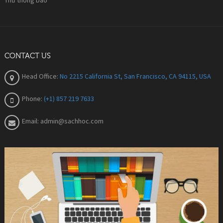
CONTACT US
Head Office:
No 2215 California St, San Francisco, CA 94115, USA
Phone:
(+1) 857 219 7633
Email:
admin@sachhoc.com