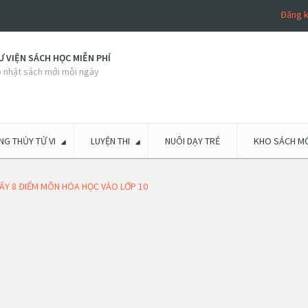
Đăng 
 VIỆN SÁCH HỌC MIỄN PHÍ
 nhật sách mới mỗi ngày
G THỦY TỬ VI
LUYỆN THI
NUÔI DẠY TRẺ
KHO SÁCH MỚ
LẤY 8 ĐIỂM MÔN HÓA HỌC VÀO LỚP 10