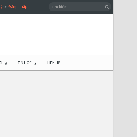
ký
or
Đăng nhập
I
TIN HỌC
LIÊN HỆ