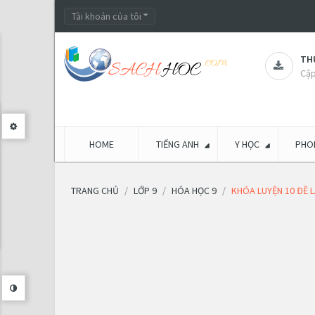
Tài khoản của tôi
THƯ
Cập
HOME
TIẾNG ANH
Y HỌC
PHON
TRANG CHỦ
LỚP 9
HÓA HỌC 9
KHÓA LUYỆN 10 ĐỀ 