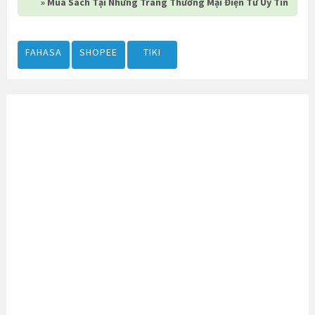
» Mua Sách Tại Những Trang Thương Mại Điện Tử Uy Tín
FAHASA
SHOPEE
TIKI