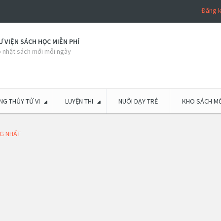
Đăng 
 VIỆN SÁCH HỌC MIỄN PHÍ
 nhật sách mới mỗi ngày
G THỦY TỬ VI
LUYỆN THI
NUÔI DẠY TRẺ
KHO SÁCH MỚ
NG NHẤT