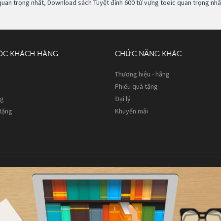
quan trọng nhất
,
Download sách Tuyệt đỉnh 600 từ vựng toeic quan trọng nhấ
ÓC KHÁCH HÀNG
CHỨC NĂNG KHÁC
Thương hiệu - hãng
Phiếu quà tặng
ng
Đại lý
 tặng
Khuyến mãi