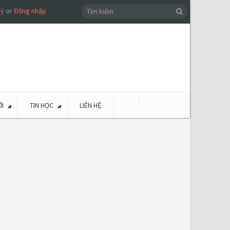
ký
or
Đăng nhập
I
TIN HỌC
LIÊN HỆ