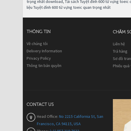
trọng nhất download
,
Tải sách Tuyệt đỉnh 600 từ vựng toeic 
liệu Tuyệt đỉnh 600 từ vựng toeic quan trọng nhất
THÔNG TIN
CHĂM S
Về chúng tôi
Liên hệ
Delivery Information
Trả hàng
Privacy Policy
Sơ đồ tra
Thông tin bản quyền
Phiếu quà
CONTACT US
Head Office:
No 2215 California St, San
Francisco, CA 94115, USA