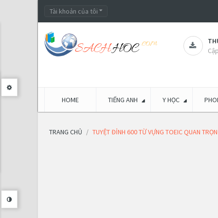
Tài khoản của tôi
THƯ
Cập
HOME
TIẾNG ANH
Y HỌC
PHON
TRANG CHỦ
TUYỆT ĐỈNH 600 TỪ VỰNG TOEIC QUAN TRỌ