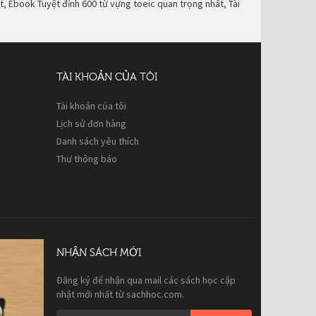
t
,
Ebook Tuyệt đỉnh 600 từ vựng toeic quan trọng nhất
,
Tài
TÀI KHOẢN CỦA TÔI
Tài khoản của tôi
Lịch sử đơn hàng
Danh sách yêu thích
Thư thông báo
NHẬN SÁCH MỚI
Đăng ký để nhận qua mail các sách học cập
nhật mới nhất từ sachhoc.com.