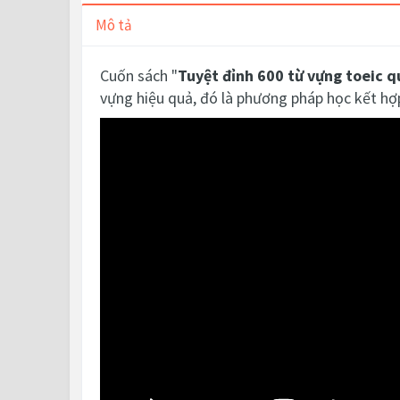
Mô tả
Cuốn sách "
Tuyệt đỉnh 600 từ vựng toeic q
vựng hiệu quả, đó là phương pháp học kết hợp