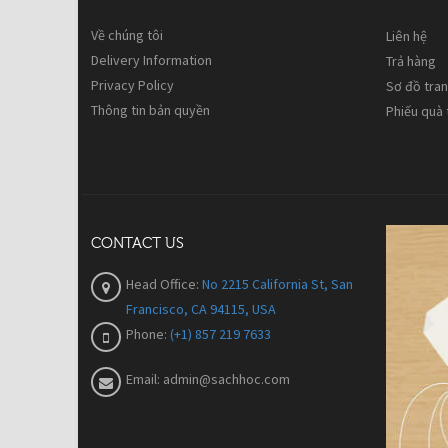
Về chúng tôi
Liên hệ
Delivery Information
Trả hàng
Privacy Policy
Sơ đồ tra
Thông tin bản quyền
Phiếu quà
CONTACT US
Head Office:
No 2215 California St, San
Francisco, CA 94115, USA
Phone:
(+1) 857 219 7633
Email:
admin@sachhoc.com