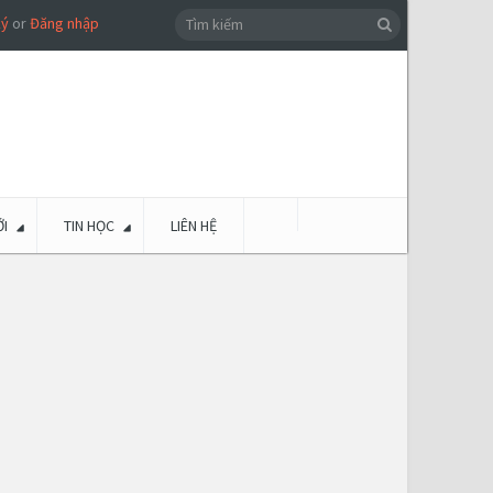
ký
or
Đăng nhập
I
TIN HỌC
LIÊN HỆ