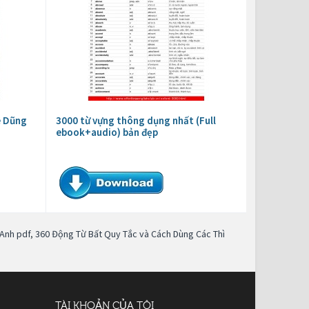
ê Dũng
3000 từ vựng thông dụng nhất (Full
ebook+audio) bản đẹp
 Anh pdf
,
360 Động Từ Bất Quy Tắc và Cách Dùng Các Thì
TÀI KHOẢN CỦA TÔI