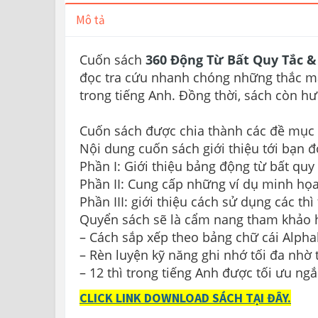
Mô tả
Cuốn sách
360 Động Từ Bất Quy Tắc &
đọc tra cứu nhanh chóng những thắc mắc
trong tiếng Anh. Đồng thời, sách còn 
Cuốn sách được chia thành các đề mục rõ
Nội dung cuốn sách giới thiệu tới bạn đ
Phần I: Giới thiệu bảng động từ bất quy 
Phần II: Cung cấp những ví dụ minh họa
Phần III: giới thiệu cách sử dụng các thì
Quyển sách sẽ là cẩm nang tham khảo h
– Cách sắp xếp theo bảng chữ cái Alphab
– Rèn luyện kỹ năng ghi nhớ tối đa nhờ t
– 12 thì trong tiếng Anh được tối ưu ng
CLICK LINK DOWNLOAD SÁCH TẠI ĐÂY.