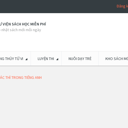
Đăng 
 VIỆN SÁCH HỌC MIỄN PHÍ
 nhật sách mới mỗi ngày
G THỦY TỬ VI
LUYỆN THI
NUÔI DẠY TRẺ
KHO SÁCH MỚ
ÁC THÌ TRONG TIẾNG ANH