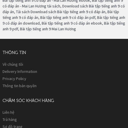
Bài tập tiếng anh 9 có đáp án - Mai Lan Hương ebook
,
Bài tập tiếng anh 9
có đáp án - Mai Lan Hương tải sách
,
Download sách Bài tập tiếng anh 9 có
đáp án
,
Tải sách Download sách Bài tập tiếng anh 9 có đáp án
,
Bài tập
tiếng anh 9 có đáp án
,
Bài tập tiếng anh 9 có đáp án pdf
,
Bài tập tiếng anh
9 có đáp án download
,
Bài tập tiếng anh 9 có đáp án ebook
,
Bài tập tiếng
anh 9 pdf
,
Bài tập tiếng anh 9 Mai Lan Hương
THÔNG TIN
Về chúng tôi
Delivery Information
Privacy Policy
Thông tin bản quyền
CHĂM SÓC KHÁCH HÀNG
Liên hệ
Trả hàng
Sơ đồ trang