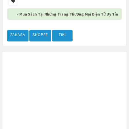
» Mua Sách Tại Những Trang Thương Mại Điện Tử Uy Tín
FAHASA
SHOPEE
TIKI