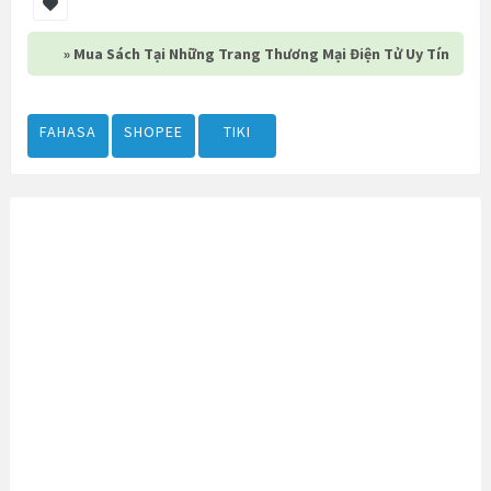
» Mua Sách Tại Những Trang Thương Mại Điện Tử Uy Tín
FAHASA
SHOPEE
TIKI