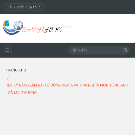
Tài khoản của tôi
TRANG CHỦ
RÈN KỸ NĂNG LÀM BÀI TỪ ĐỒNG NGHĨA VÀ TRÁI NGHĨA MÔN TIẾNG ANH
- CÔ MAI PHƯƠNG