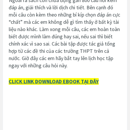
Ngoài ra sách còn chứa đựng gần 800 câu hỏi kèm
đáp án, giải thích và lời dịch chi tiết. Bên cạnh đó
mỗi câu còn kèm theo những bí kíp chọn đáp án cực
“chất” mà các em không dễ gì tìm thấy ở bất kỳ tài
liệu nào khác. Làm xong mỗi câu, các em hoàn toàn
biết được mình làm đúng hay sai, nếu sai thì biết
chính xác vì sao sai. Các bài tập được tác giả tổng
hợp từ các đề thi của các trường THPT trên cả
nước. Giờ đây các em hãy bắt tay lên lịch học tập
ngay với những câu hỏi này.
CLICK LINK DOWNLOAD EBOOK TẠI ĐÂY