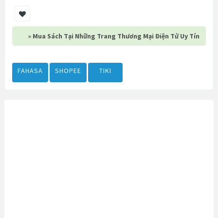
» Mua Sách Tại Những Trang Thương Mại Điện Tử Uy Tín
FAHASA
SHOPEE
TIKI