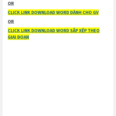
OR
CLICK LINK DOWNLOAD WORD DÀNH CHO GV
OR
CLICK LINK DOWNLOAD WORD SẮP XẾP THEO
GIAI ĐOẠN