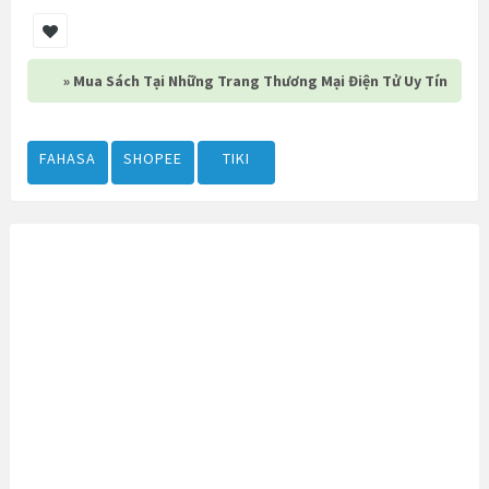
» Mua Sách Tại Những Trang Thương Mại Điện Tử Uy Tín
FAHASA
SHOPEE
TIKI