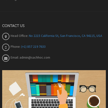
CONTACT US
Head Office:
No 2215 California St, San Francisco, CA 94115, USA
Phone:
(+1) 857 219 7633
Email:
admin@sachhoc.com