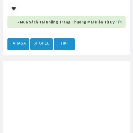
» Mua Sách Tại Những Trang Thương Mại Điện Tử Uy Tín
FAHASA
SHOPEE
TIKI